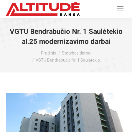
VGTU Bendrabučio Nr. 1 Saulėtekio
al.25 modernizavimo darbai
You are here:
Pradinis
Statybos darbai
VGTU Bendrabučio Nr. 1 Saulėtekio…